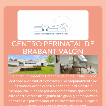
CENTRO PERINATAL DE
BRABANT VALÓN
El Centro Perinatal de Brabante Valón es un lugar único
dedicado a la salud, el bienestar y el acompañamiento de
las familias, desde el deseo de tener un hijo hasta la
menopausia. Fundado por dos comadronas apasionadas,
este centro ofrece un seguimiento global y personalizado
en torno a la parentalidad, en colaboración con un equipo
multidisciplinar de profesionales de la salud.